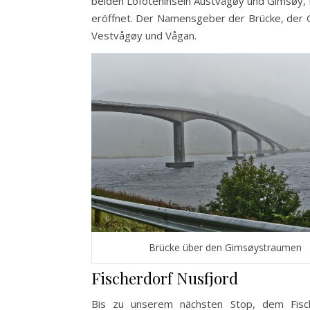
beiden Lofoteninseln Austvågøy und Gimsøy, 
eröffnet. Der Namensgeber der Brücke, der 
Vestvågøy und Vågan.
Brücke über den Gimsøystraumen
Fischerdorf Nusfjord
Bis zu unserem nächsten Stop, dem Fisc