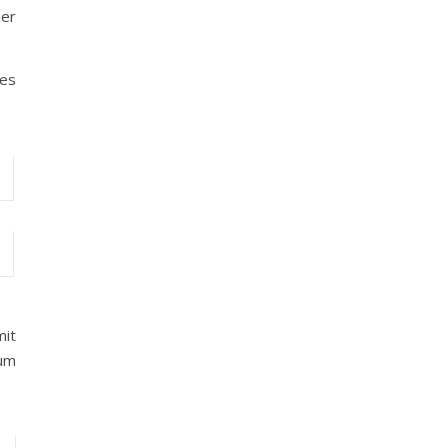
ber
 es
mit
zum