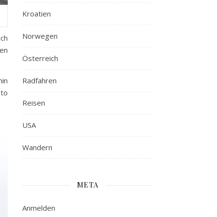
Kroatien
Norwegen
uch
nen
Österreich
Radfahren
hin
oto
Reisen
USA
Wandern
META
Anmelden