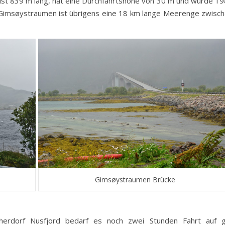
ist 839 m lang, hat eine Durchfahrtshöhe von 30 m und wurde 1
Gimsøystraumen ist übrigens eine 18 km lange Meerenge zwisc
Gimsøystraumen Brücke
herdorf Nusfjord bedarf es noch zwei Stunden Fahrt auf g