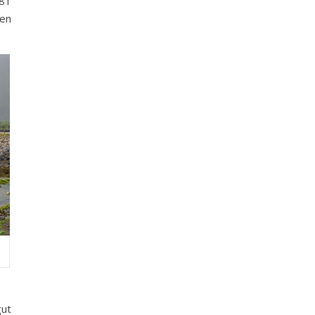
981
hen
ut