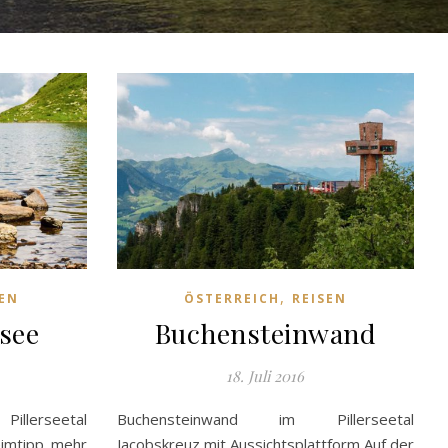
,
SEN
ÖSTERREICH
REISEN
see
Buchensteinwand
18. Juli 2016
llerseetal
Buchensteinwand im Pillerseetal
eimtipp mehr
Jacobskreuz mit Aussichtsplattform Auf der