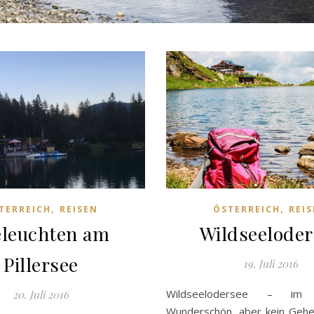
,
,
TERREICH
REISEN
ÖSTERREICH
REI
eleuchten am
Wildseeloder
Pillersee
19. Juli 2016
Wildseelodersee – im Pi
20. Juli 2016
Wunderschön, aber kein Geh