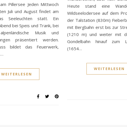
 am Pillersee Jeden Mittwoch
Heute stand eine Wand
en Juli und August findet am
Wildseelodersee auf dem Pr
das Seeleuchten statt. Ein
der Talstation (830m) Fieberb
Abend bei Speis und Trank, bei
mit Bergbahn erst bis zur St
lpenländische Musik und
(1210 m) und weiter mit d
rungen präsentiert werden.
Gondelbahn hinauf zum Lär
uss bildet das Feuerwerk,
(1654…
m…
WEITERLESEN
WEITERLESEN