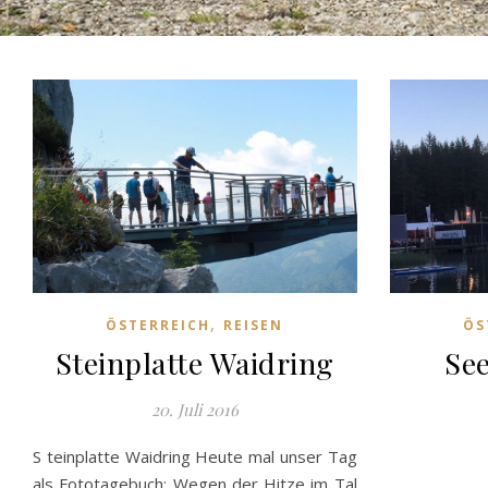
,
ÖSTERREICH
REISEN
ÖS
Steinplatte Waidring
Se
20. Juli 2016
S teinplatte Waidring Heute mal unser Tag
als Fototagebuch: Wegen der Hitze im Tal