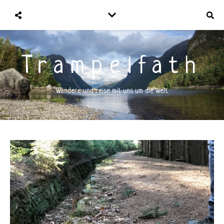
Trampelfath
Wandere und reise mit uns um die Welt