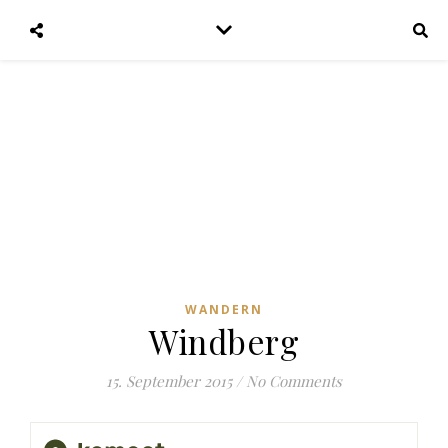
Trampelfath
Wandere und reise mit uns um die Welt
WANDERN
Windberg
15. September 2015
/
No Comments