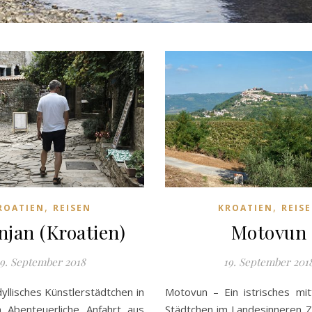
,
,
ROATIEN
REISEN
KROATIEN
REIS
njan (Kroatien)
Motovun
19. September 2018
19. September 201
yllisches Künstlerstädtchen in
Motovun – Ein istrisches mitt
en Abenteuerliche Anfahrt aus
Städtchen im Landesinneren 