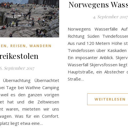
Norwegens Wass
4. September 2017
Norwegens Wasserfälle A
Richtung Süden Tvindefosse
Aus rund 120 Metern Höhe stü
,
,
GEN
REISEN
WANDERN
Tvindefossen über Kaskaden i
reikestolen
Ein imposanter Anblick. Skjer
Wasserfall Skjervsfossen liegt
6. September 2017
Hauptstraße, ein Abstecher 
Straße…
n Übernachtung Übernachtet
wei Tage bei Wathne Camping
 weil es den ganzen vorigen
WEITERLESEN
et hat und die Zeltwiesen
ht waren, mieteten wir uns
agen. Was für ein Comfort.
latz liegt etwa eine…