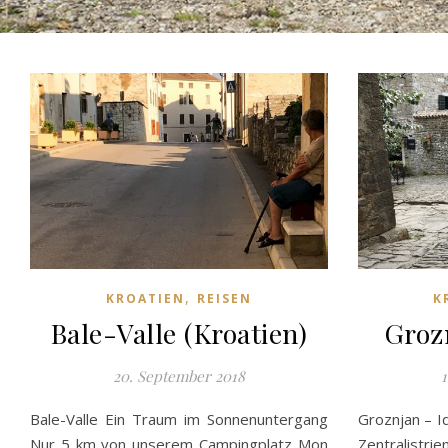
,
KROATIEN
REISEN
K
Bale-Valle (Kroatien)
Groz
20. September 2018
Bale-Valle Ein Traum im Sonnenuntergang
Groznjan – Id
Nur 5 km von unserem Campingplatz Mon
Zentralistri