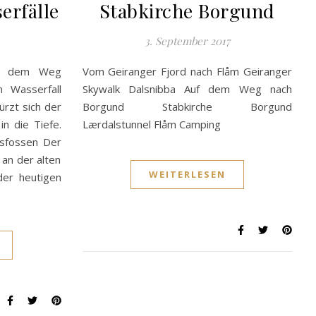
erfälle
Stabkirche Borgund
3. September 2017
uf dem Weg
Vom Geiranger Fjord nach Flåm Geiranger
n Wasserfall
Skywalk Dalsnibba Auf dem Weg nach
rzt sich der
Borgund Stabkirche Borgund
n die Tiefe.
Lærdalstunnel Flåm Camping
vsfossen Der
 an der alten
WEITERLESEN
der heutigen