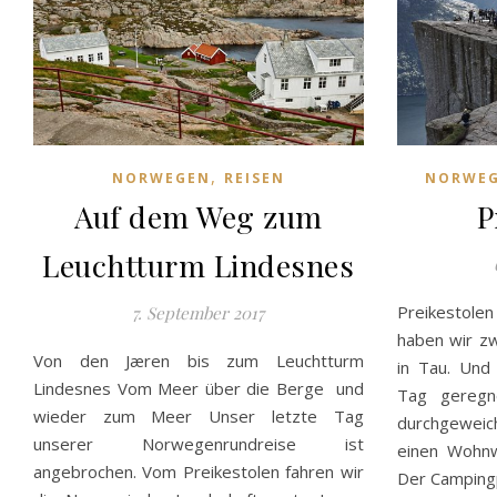
,
NORWEGEN
REISEN
NORWE
Auf dem Weg zum
P
Leuchtturm Lindesnes
Preikestole
7. September 2017
haben wir z
Von den Jæren bis zum Leuchtturm
in Tau. Und
Lindesnes Vom Meer über die Berge und
Tag geregn
wieder zum Meer Unser letzte Tag
durchgeweic
unserer Norwegenrundreise ist
einen Wohnw
angebrochen. Vom Preikestolen fahren wir
Der Campingp