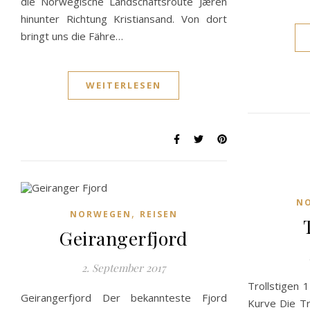
die Norwegische Landschaftsroute Jæren
hinunter Richtung Kristiansand. Von dort
bringt uns die Fähre…
WEITERLESEN
N
,
NORWEGEN
REISEN
Geirangerfjord
2. September 2017
Trollstigen 
Geirangerfjord Der bekannteste Fjord
Kurve Die Tr