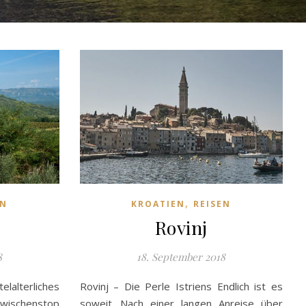
,
EN
KROATIEN
REISEN
Rovinj
8
18. September 2018
elalterliches
Rovinj – Die Perle Istriens Endlich ist es
Zwischenstop
soweit. Nach einer langen Anreise über