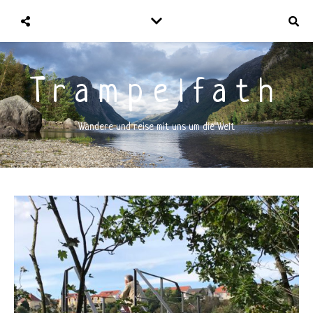
Trampelfath
Wandere und reise mit uns um die Welt