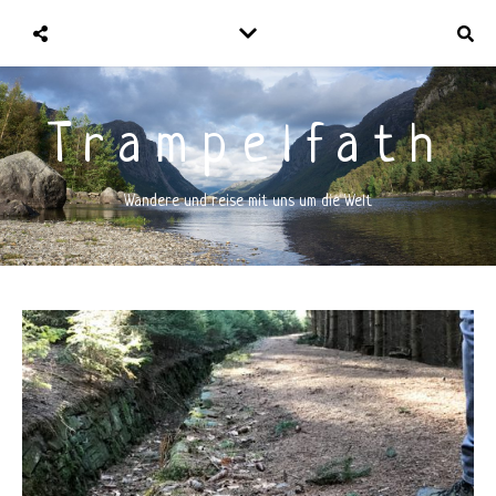
Trampelfath
Wandere und reise mit uns um die Welt